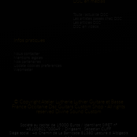
DSC en medias
Toute l'actualité DSC
Les artistes passés chez DSC
Les articles DSC
DSC en vidéos
Infos pratiques
Nous contacter
Mentions légales
Nos partenaires
Update cookies preferences
Webmaster
© Copyright Atelier Lutherie Luthier Guitare et Basse
France Occitanie Dsc Guitars Custom Shop - All rights
reserved Divine Sound Custom
Société au capital de 15000 Euros / Identifiant SIRET n°
48100802700049 / Dirigeant : Sebastian CUFF
Siège social : 46 Chemin de La Barricade 81380 Lescure d 'Albigeois