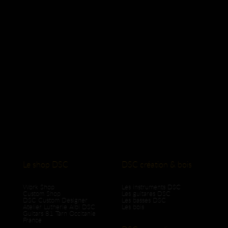
Le shop DSC
DSC création & bois
Work Shop
Les instruments DSC
Custom Shop
Les guitares DSC
DSC Custom Designer
Les basses DSC
Atelier Lutherie Albi DSC
Les bois
Guitars 81 Tarn Occitanie
France