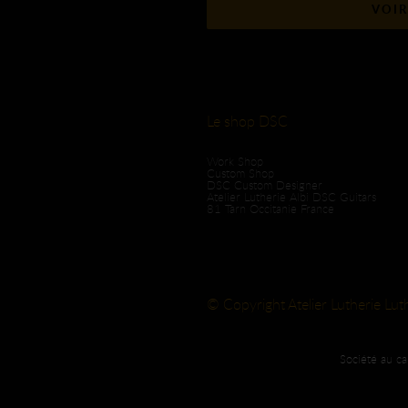
VOIR
Le shop DSC
Work Shop
Custom Shop
DSC Custom Designer
Atelier Lutherie Albi DSC Guitars
81 Tarn Occitanie France
© Copyright Atelier Lutherie Lut
Société au c