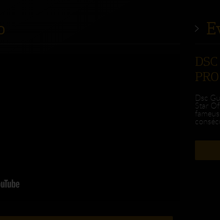
o
E
DSC 
PRO 20
Dsc Gui
Star Of 
fameus
consécut