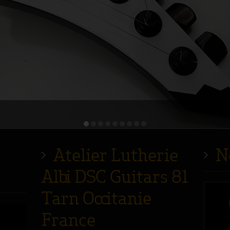
Atelier Lutherie
N
Albi DSC Guitars 81
Tarn Occitanie
France