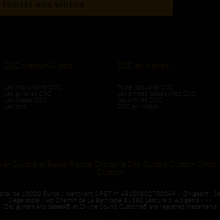
 TOUTES NOS VIDÉOS
DSC création & bois
DSC en medias
Les instruments DSC
Toute l'actualité DSC
Les guitares DSC
Les artistes passés chez DSC
Les basses DSC
Les articles DSC
Les bois
DSC en vidéos
hier Guitare et Basse France Occitanie Dsc Guitars Custom Shop -
Custom
apital de 15000 Euros / Identifiant SIRET n° 48100802700049 / Dirigeant : S
Siège social : 46 Chemin de La Barricade 81380 Lescure d 'Albigeois - - -
Dsc guitars and basses® et Divine Sound Customs® are registred trademarks