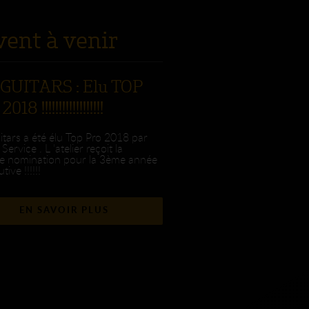
vent à venir
GUITARS : Elu TOP
18 !!!!!!!!!!!!!!!!!!
tars a été élu Top Pro 2018 par
Service . L 'atelier reçoit la
e nomination pour la 3ème année
ive !!!!!!
EN SAVOIR PLUS