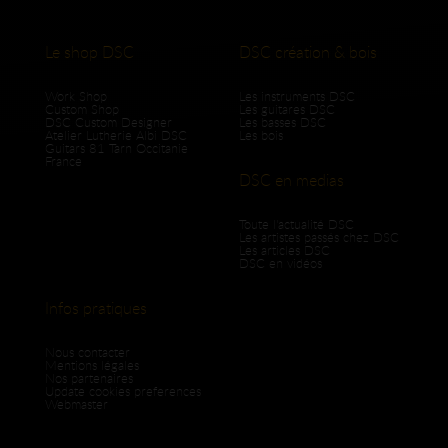
Le shop DSC
DSC création & bois
Work Shop
Les instruments DSC
Custom Shop
Les guitares DSC
DSC Custom Designer
Les basses DSC
Atelier Lutherie Albi DSC
Les bois
Guitars 81 Tarn Occitanie
France
DSC en medias
Toute l'actualité DSC
Les artistes passés chez DSC
Les articles DSC
DSC en vidéos
Infos pratiques
Nous contacter
Mentions légales
Nos partenaires
Update cookies preferences
Webmaster