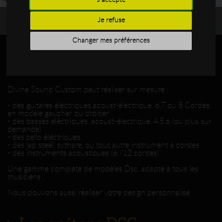
Je refuse
DSC MW
Changer mes préférences
Les instruments DSC
Divine Sound Custom peut réaliser sur mesure :
- des guitares éléctriques,acoust-éléctrique, 6,7 ou 8 Cordes,
en modèle gaucher ou droitier
- des basses éléctriques, acoust-électrique, 4,5,6 (ou plus sur
demande)
- des cello éléctriques.
- des lap steel, sythare, ou tout autre instrument à cordes
- des instruments acoustiques (6 /12 cordes)
Une gamme complète de modèles Dsc, adapté à tous les
musiciens .
Nous pouvons aussi réaliser votre design personnalisé .