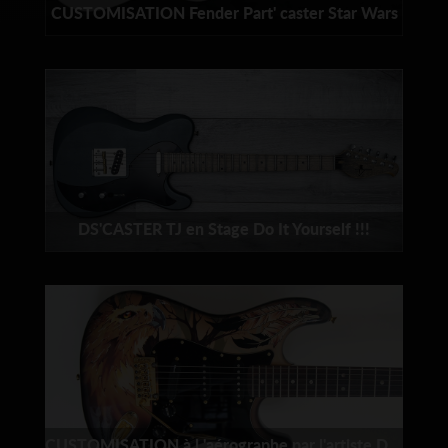
CUSTOMISATION Fender Part' caster Star Wars
DS'CASTER TJ en Stage Do It Yourself !!!
CUSTOMISATION à l 'aérographe par l'artiste Demsprod,