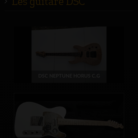
Les guitare DSC
DSC NEPTUNE HORUS C.G