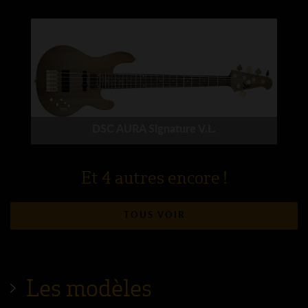
DSC AURA Signature V.L.
Et 4 autres encore !
TOUS VOIR
Les modèles