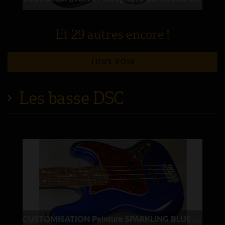
Et 29 autres encore !
TOUS VOIR
Les basse DSC
CUSTOMISATION Peinture SPARKLING BLUE Fender Jazzbass