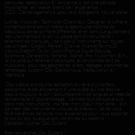
peintures, restauration à l 'ancienne, c 'est une période
importante ; et l 'atelier prend de l 'expérience ,
2023 : Déménagement à Lescure d 'Alibigeoirs, nouvel atelier ,
Luthier, Musicien, Technicien,Chercheur, Designer, la lutherie
contemporaine est un métier exigeant une maîtrise de
beaucoup de savoir-faire différents, et en tant que guitariste c
'est une chance d 'avoir vu passé tant d'instruments (
tellement de marques..; de types d 'instruments sur toutes
ces années ( Gibson, Fender, Charvel ,Kramer,Favino,Di
Mauro,Gretsch, Taylor, Godin,Framus,Squier,Esp,Lag,
Epiphone, Danelectro, Yamaha , Ibanez, Prs, Musicman, Evh, j
'ai travaillé sur tellement de projets, et rencontrés tant de
musiciens , pour des géométries, sillets, réglages, planimétries,
refrettages, custom Dsc, Electronique, Restauration à l
'identique .
"Dsc c'est avant tout la réalisation du rêve d'un enfant
passionné, le devellopement d' une quête qui me fascine
depuis toujours, le son, l'aboutissement de longues années de
recherche et d' apprentissage... Je mets tout ce que je suis
dans mes instruments...ma tête, mon coeur, mon âme... afin
de créer des instruments uniques et précieux...et de vous
faire bénéficier de toute mon expérience pour vous apporter
le top du top, quelque soit vos envies ou besoins " -
Sebastian, Luthier Dsc Guitars.
BIenvenue chez Dsc Guitars !