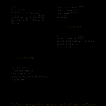
Work Shop
Les instruments DSC
Custom Shop
Les guitares DSC
DSC Custom Designer
Les basses DSC
Atelier Lutherie Albi DSC
Les bois
Guitars 81 Tarn Occitanie
France
DSC en medias
Toute l'actualité DSC
Les artistes passés chez DSC
Les articles DSC
DSC en vidéos
Infos pratiques
Nous contacter
Mentions légales
Nos partenaires
Update cookies preferences
Webmaster
© Copyright Atelier Lutherie Luthier Guitare et Basse