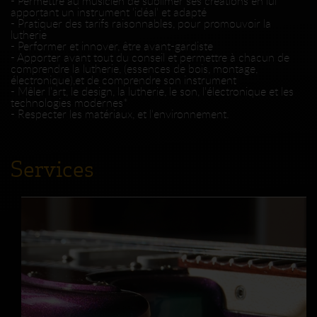
- Permettre au musicien de sublimer ses créations en lui
apportant un instrument 'idéal' et adapté
- Pratiquer des tarifs raisonnables, pour promouvoir la
lutherie
- Performer et innover, être avant-gardiste
- Apporter avant tout du conseil et permettre à chacun de
comprendre la lutherie, (essences de bois, montage,
électronique),et de comprendre son instrument
- Mêler l'art, le design, la lutherie, le son, l'électronique et les
technologies modernes*
- Respecter les matériaux, et l'environnement.
Services