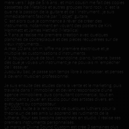
mère vers l' âge de 5/6 ans , et mon cousin me fait des copies
cassettes de Metallica et autres groupes hard rock , c 'est la
que né la passion de la guitare et de l 'instrument , je suis
immédiatement fasciné par "l objet" guitare,
C 'est alors que je commence à rêver de créer des
instruments, notamment en voyant des posters de Kirk
Hammett et James Hetfield (Metallica)
À 9 ans je réalise ma première création avec quelques
planches de contreplaqué et des pièces récupérées sur de
vieux instruments...
A mes 10 ans, on m 'offre ma première électrique et je
multiplie les customisations d'instruments.
J 'ai toujours joué de tout , mandoline, piano, batterie, basse,
dès que je voyais un instrument je ne pouvais m 'empêcher
de l 'essayer .
Jusqu'au bac, je passe son temps libre à composer, et penses
à devenir musicien professionnel.
Je suis ensuite des études dans la vente et le marketing, puis
travaille dans l' immobilier, et devient responsable d'une
agence immobilière, puis consultant commercial, tout en
continuant a jouer en studio pour des artistes divers, en
exécutant ou compositeur.
En 2003, suite à la rencontre de quelques luthiers pour la
théorie,un de ses amis lui apprend les rudiments de la
lutherie. Pour ses besoins personnels en studio, il réalise ses
premiers instruments personnalisés.
La marque Divine Sound Custom est crée 3 semaines plus