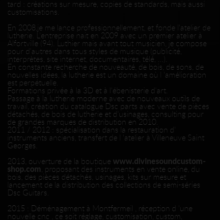
tard : créations sur mesure, copies de standards, mais aussi
customisations.
En 2008,je me lance professionnellement, et fonde l'atelier de
lutherie. L'entreprise nait en 2009 avec un premier atelier à
Alfortville (94). Luthier mais avant tout musicien, je compose
pour d'autres dans tous styles de musique (publicité,
interprètes, site internet, documentaires, télé, ...).
En constante recherche de nouveauté, de bois, de sons, de
nouvelles idées, la lutherie est un domaine où l 'amélioration
est perpétuelle.
Formations privée à la 3D et à l'ébenisterie d'art.
Passage à la lutherie moderne avec de nouveaux outils de
travail, création du catalogue Dsc parts avec vente de pièces
détachés, de bois de lutherie et d'usinages, consulting pour
de grandes marques de distribution en 2010.
2011 / 2012 : spécialisation dans la restauration d'
instruments anciens, transfert de l 'atelier à Villeneuve Saint
Georges.
2013, ouverture de la boutique
www.divinesoundcustom-
shop.com
, proposant des instruments en vente online, du
bois, des pièces détachés, usinages, kits sur mesure et
lancement de la distribution des collections de semi-séries
Dsc Guitars.
2015 : Déménagement à Montfermeil , réception d 'une
nouvelle cnc , ce soit réglage, customisation, custom,