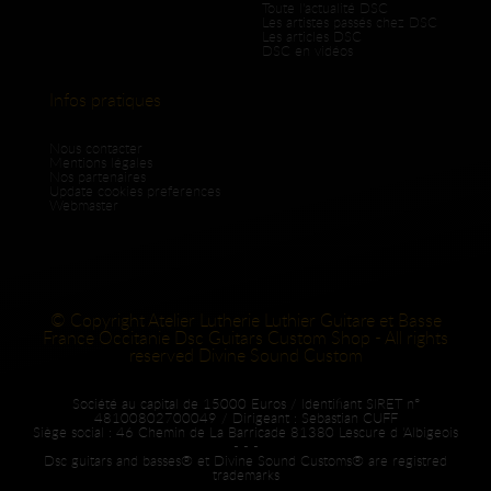
Toute l'actualité DSC
Les artistes passés chez DSC
Les articles DSC
DSC en vidéos
Infos pratiques
Nous contacter
Mentions légales
Nos partenaires
Update cookies preferences
Webmaster
© Copyright Atelier Lutherie Luthier Guitare et Basse
France Occitanie Dsc Guitars Custom Shop - All rights
reserved Divine Sound Custom
Société au capital de 15000 Euros / Identifiant SIRET n°
48100802700049 / Dirigeant : Sebastian CUFF
Siège social : 46 Chemin de La Barricade 81380 Lescure d 'Albigeois
- - -
Dsc guitars and basses® et Divine Sound Customs® are registred
trademarks