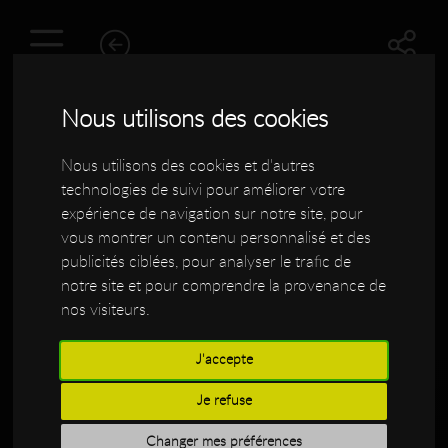
Nous utilisons des cookies
Nous utilisons des cookies et d'autres
technologies de suivi pour améliorer votre
expérience de navigation sur notre site, pour
vous montrer un contenu personnalisé et des
publicités ciblées, pour analyser le trafic de
notre site et pour comprendre la provenance de
nos visiteurs.
01/11/2013 : Article dans
J'accepte
GuitaristMagazine sur Dsc et
Je refuse
le modèle Dsc Sillyah S
Changer mes préférences