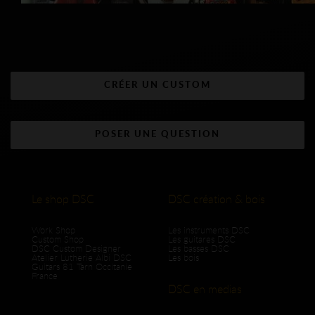
CRÉER UN CUSTOM
POSER UNE QUESTION
Le shop DSC
DSC création & bois
Work Shop
Les instruments DSC
Custom Shop
Les guitares DSC
DSC Custom Designer
Les basses DSC
Atelier Lutherie Albi DSC
Les bois
Guitars 81 Tarn Occitanie
France
DSC en medias