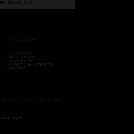
UNE QUESTION
Infos pratiques
Nous contacter
Mentions légales
Nos partenaires
Update cookies preferences
Webmaster
 All rights reserved Divine Sound
ebastian CUFF