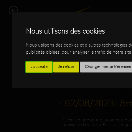
Nous utilisons des cookies
Nous utilisons des cookies et d'autres technologies 
publicités ciblées, pour analyser le trafic de notre s
J'accepte
Je refuse
Changer mes préférences
WORK
SHOP
I
02/08/2023 : Art
C 'est un honneur d 'avoir eu un ar
presse du sud de la France , et quel 