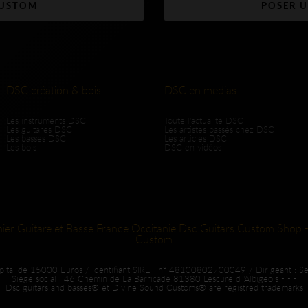
CUSTOM
POSER 
DSC création & bois
DSC en medias
Les instruments DSC
Toute l'actualité DSC
Les guitares DSC
Les artistes passés chez DSC
Les basses DSC
Les articles DSC
Les bois
DSC en vidéos
hier Guitare et Basse France Occitanie Dsc Guitars Custom Shop -
Custom
apital de 15000 Euros / Identifiant SIRET n° 48100802700049 / Dirigeant : S
Siège social : 46 Chemin de La Barricade 81380 Lescure d 'Albigeois - - -
Dsc guitars and basses® et Divine Sound Customs® are registred trademarks