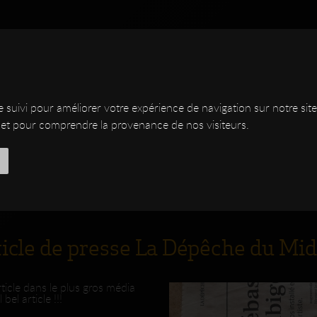
de suivi pour améliorer votre expérience de navigation sur notre s
ite et pour comprendre la provenance de nos visiteurs.
NSTRUMENTS
CUSTOM
SHOP
DSC
DESIGNER
ATELIER
LUTHERIE
MED
icle de presse La Dépêche du Mid
ticle dans le plus gros média
bel article !!!