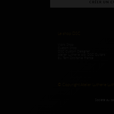
CRÉER UN 
Le shop DSC
Work Shop
Custom Shop
DSC Custom Designer
Atelier Lutherie Albi DSC Guitars
81 Tarn Occitanie France
© Copyright Atelier Lutherie Lut
Société au c