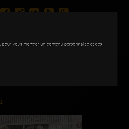
ite, pour vous montrer un contenu personnalisé et des
IAS
LES
BOIS
CONTACT
SHOP
DSC
i