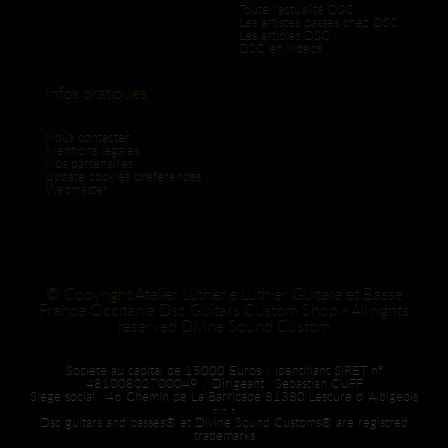
Toute l'actualité DSC
Les artistes passés chez DSC
Les articles DSC
DSC en vidéos
Infos pratiques
Nous contacter
Mentions légales
Nos partenaires
Update cookies preferences
Webmaster
© Copyright Atelier Lutherie Luthier Guitare et Basse
France Occitanie Dsc Guitars Custom Shop - All rights
reserved Divine Sound Custom
Société au capital de 15000 Euros / Identifiant SIRET n°
48100802700049 / Dirigeant : Sebastian CUFF
Siège social : 46 Chemin de La Barricade 81380 Lescure d 'Albigeois
- - -
Dsc guitars and basses® et Divine Sound Customs® are registred
trademarks