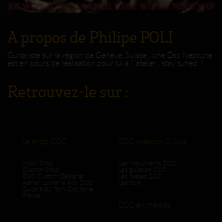
A propos de Philipe POLI
Guitariste sur la région de Genève, Suisse , une Dsc Neptune
est en cours de réalisation pour lui à l 'atelier , stay tuned :!
Retrouvez-le sur :
Le shop DSC
DSC création & bois
Work Shop
Les instruments DSC
Custom Shop
Les guitares DSC
DSC Custom Designer
Les basses DSC
Atelier Lutherie Albi DSC
Les bois
Guitars 81 Tarn Occitanie
France
DSC en medias