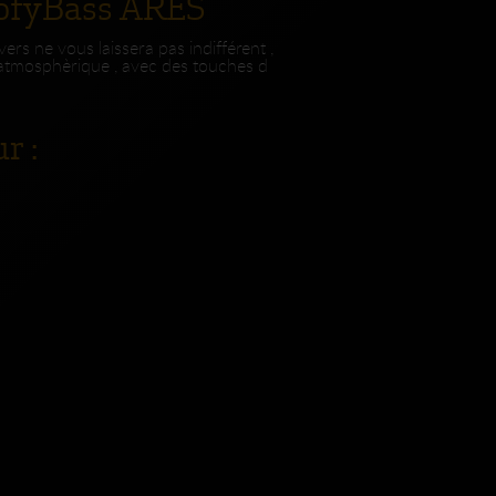
oofyBass ARES
vers ne vous laissera pas indifférent ,
atmosphèrique , avec des touches d
r :