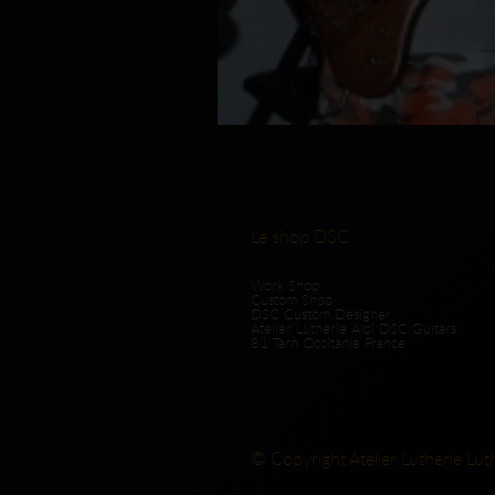
Le shop DSC
Work Shop
Custom Shop
DSC Custom Designer
Atelier Lutherie Albi DSC Guitars
81 Tarn Occitanie France
© Copyright Atelier Lutherie Lut