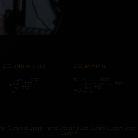
DSC création & bois
DSC en medias
Les instruments DSC
Toute l'actualité DSC
Les guitares DSC
Les artistes passés chez DSC
Les basses DSC
Les articles DSC
Les bois
DSC en vidéos
hier Guitare et Basse France Occitanie Dsc Guitars Custom Shop -
Custom