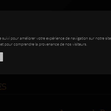
de suivi pour améliorer votre expérience de navigation sur notre s
ite et pour comprendre la provenance de nos visiteurs.
NSTRUMENTS
CUSTOM
SHOP
DSC
DESIGNER
ATELIER
LUTHERIE
MED
ES