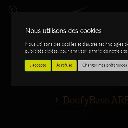
Nous utilisons des cookies
Nous utilisons des cookies et d'autres technologies 
publicités ciblées, pour analyser le trafic de notre s
J'accepte
Je refuse
Changer mes préférences
WORK
SHOP
I
DoofyBass AR