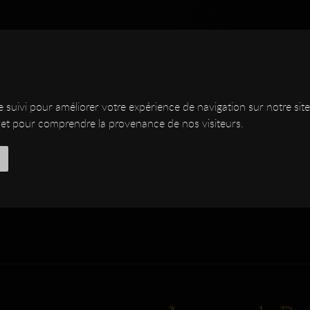
de suivi pour améliorer votre expérience de navigation sur notre s
ite et pour comprendre la provenance de nos visiteurs.
NSTRUMENTS
CUSTOM
SHOP
DSC
DESIGNER
ATELIER
LUTHERIE
MED