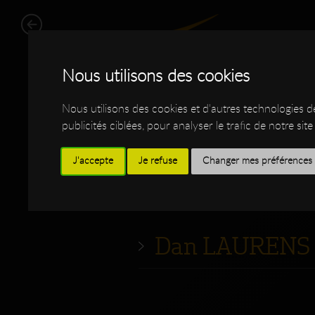
Nous utilisons des cookies
Nous utilisons des cookies et d'autres technologies 
publicités ciblées, pour analyser le trafic de notre s
J'accepte
Je refuse
Changer mes préférences
WORK
SHOP
I
Dan LAURENS