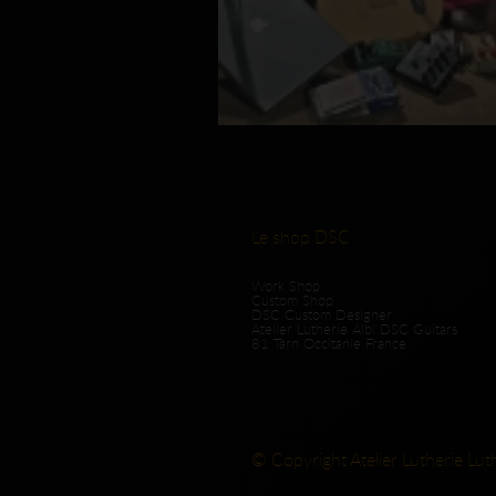
Le shop DSC
Work Shop
Custom Shop
DSC Custom Designer
Atelier Lutherie Albi DSC Guitars
81 Tarn Occitanie France
© Copyright Atelier Lutherie Lut