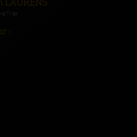
an LAURENS
ing Tings
r :