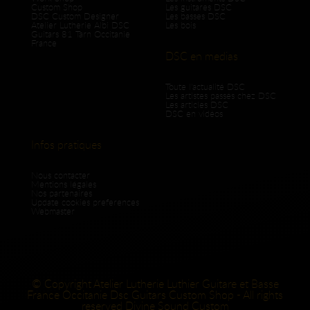
Custom Shop
Les guitares DSC
DSC Custom Designer
Les basses DSC
Atelier Lutherie Albi DSC
Les bois
Guitars 81 Tarn Occitanie
France
DSC en medias
Toute l'actualité DSC
Les artistes passés chez DSC
Les articles DSC
DSC en vidéos
Infos pratiques
Nous contacter
Mentions légales
Nos partenaires
Update cookies preferences
Webmaster
© Copyright Atelier Lutherie Luthier Guitare et Basse
France Occitanie Dsc Guitars Custom Shop - All rights
reserved Divine Sound Custom