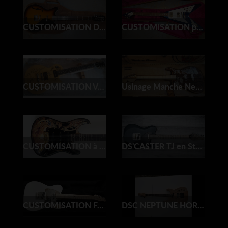
CUSTOMISATION Danelectro DC 2 12 cordes
CUSTOMISATION peinture Gibson Flying V
CUSTOMISATION Vernissage Gibson Robot Yellow
Usinage Manche Neck Mosrite pour LA DISSIDENTE
CUSTOMISATION à l 'aérographe par l'artiste Demsprod,
DS'CASTER TJ en Stage Do It Yourself !!!
CUSTOMISATION Fender Part' caster Star Wars
DSC NEPTUNE HORUS C.G