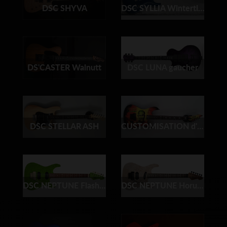
DSC SHYVA
DSC SYLLIA Wintertime
DS'CASTER Walnutt
DSC LUNA gaucher
DSC STELLAR ASH
CUSTOMISATION d'une LTD en KH MUMMY KARLOFF KIRK HAMMETT
DSC NEPTUNE Flashy green
DSC NEPTUNE Horus Signature C.G.