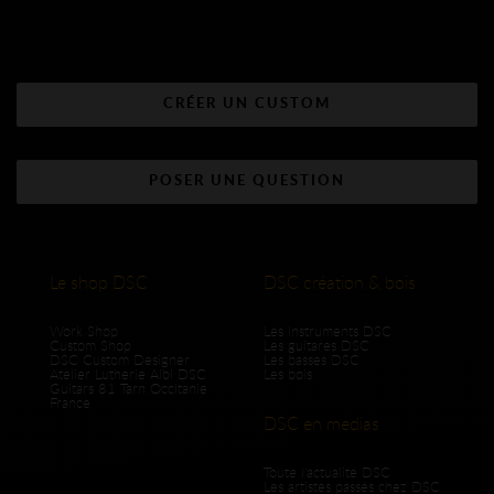
CRÉER UN CUSTOM
POSER UNE QUESTION
Le shop DSC
DSC création & bois
Work Shop
Les instruments DSC
Custom Shop
Les guitares DSC
DSC Custom Designer
Les basses DSC
Atelier Lutherie Albi DSC
Les bois
Guitars 81 Tarn Occitanie
France
DSC en medias
Toute l'actualité DSC
Les artistes passés chez DSC