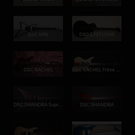
DSC MW
DSC EPSYLONE
DSC RACHEL
DSC RACHEL Frêne et Acajou
DSC SHANDRA Suprême A / Signature Ralph Santolla
DSC SHANDRA