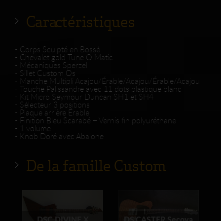
Caractéristiques
- Corps Sculpté en Bossé
- Chevalet gold Tune O Matic
- Mécaniques Sperzel
- Sillet Custom Os
- Manche Multipli Acajou/Érable/Acajou/Érable/Acajou
- Touche Palissandre avec 11 dots plastique blanc
- Kit Micro Seymour Duncan SH1 et SH4
- Sélecteur 3 positions
- Plaque arrière Érable
- Finition Bleu Scarabé + Vernis fin polyuréthane
- 1 volume
- Knob Doré avec Abalone
De la famille Custom
DSC DIVINE X
DS'CASTER Secoya