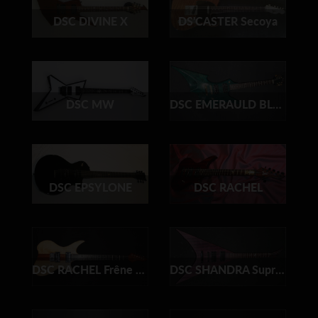
DSC DIVINE X
DS'CASTER Secoya
DSC MW
DSC EMERAULD BLADE
DSC EPSYLONE
DSC RACHEL
DSC RACHEL Frêne et Acajou
DSC SHANDRA Suprême A / Signature Ralph Santolla