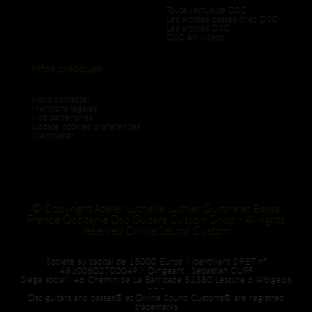
Toute l'actualité DSC
Les artistes passés chez DSC
Les articles DSC
DSC en vidéos
Infos pratiques
Nous contacter
Mentions légales
Nos partenaires
Update cookies preferences
Webmaster
© Copyright Atelier Lutherie Luthier Guitare et Basse
France Occitanie Dsc Guitars Custom Shop - All rights
reserved Divine Sound Custom
Société au capital de 15000 Euros / Identifiant SIRET n°
48100802700049 / Dirigeant : Sebastian CUFF
Siège social : 46 Chemin de La Barricade 81380 Lescure d 'Albigeois
- - -
Dsc guitars and basses® et Divine Sound Customs® are registred
trademarks