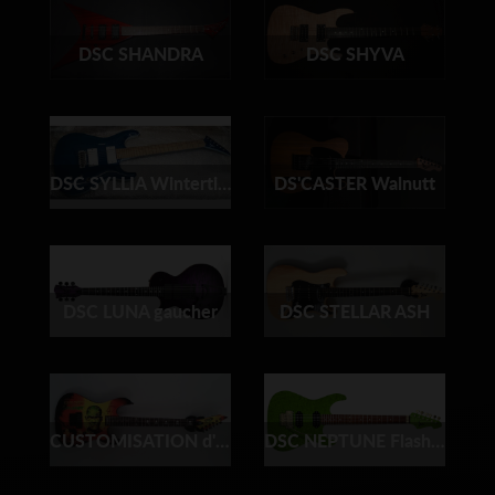
DSC SHANDRA
DSC SHYVA
DSC SYLLIA Wintertime
DS'CASTER Walnutt
DSC LUNA gaucher
DSC STELLAR ASH
CUSTOMISATION d'une LTD en KH MUMMY KARLOFF KIRK HAMMETT
DSC NEPTUNE Flashy green