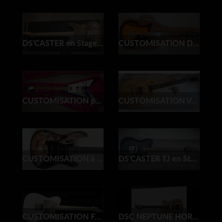
DS'CASTER en Stage Do It Yourself !!!
CUSTOMISATION Danelectro DC 2 12 cordes
CUSTOMISATION peinture Gibson Flying V
CUSTOMISATION Vernissage Gibson Robot Yellow
CUSTOMISATION à l 'aérographe par l'artiste Demsprod,
DS'CASTER TJ en Stage Do It Yourself !!!
CUSTOMISATION Fender Part' caster Star Wars
DSC NEPTUNE HORUS C.G