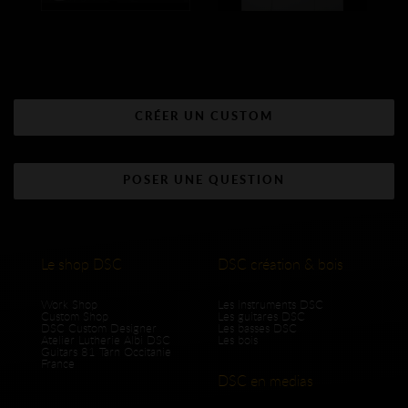
CRÉER UN CUSTOM
POSER UNE QUESTION
Le shop DSC
DSC création & bois
Work Shop
Les instruments DSC
Custom Shop
Les guitares DSC
DSC Custom Designer
Les basses DSC
Atelier Lutherie Albi DSC
Les bois
Guitars 81 Tarn Occitanie
France
DSC en medias